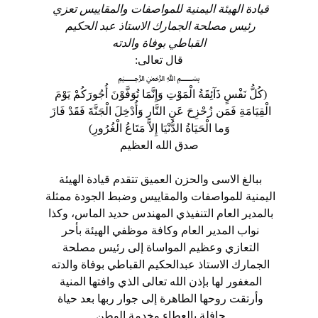
قيادة الهيئة اليمنية للمواصفات والمقاييس تعزي 
رئيس مصلحة الجمارك الاستاذ عبد الحكيم 
القباطي بوفاة والدته
قال تعالى:
﷽
(كُلُّ نَفْسٍ ذَآئِقَةُ الْمَوْتِ وَإِنَّمَا تُوَفَّوْنَ أُجُورَكُمْ يَوْمَ 
الْقِيَامَةِ فَمَن زُحْزِحَ عَنِ النَّارِ وَأُدْخِلَ الْجَنَّةَ فَقَدْ فَازَ 
وَما الْحَيَاةُ الدُّنْيَا إِلاَّ مَتَاعُ الْغُرُورِ)
صدق الله العظيم
ببالغ الاسى والحزن العميق تتقدم قيادة الهيئة 
اليمنية للمواصفات والمقاييس وضبط الجودة ممثلة 
بالمدير العام التنفيذي المهندس حديد الماس، وكذا 
نواب المدير العام وكافة موظفي الهيئة بأحر 
التعازي وعظيم المواساة إلى رئيس مصلحة 
الجمارك الاستاذ عبدالحكيم القباطي بوفاة والدته 
المغفور لها بإذن الله تعالى الذي وافتها المنية 
وأرتقت روحها الطاهرة إلى جوار ربها بعد حياة 
حافلة بالعطاء وخدمة الوطن.