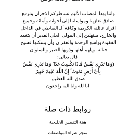
واننا بهذا المصاب الأليم نشاطركم الاحزان ونرفع 
صادق تعازينا ومواساتنا إلى أخوانه وأبنائه وجميع 
افراد عائلته الكريمة وكافة آلـ القباطي في الداخل 
والخارج، مبتهلين إلى المولى العلي القدير أن يتغمد 
الفقيدة بواسع الرحمة والغفران وأن يسكنها فسيح 
جناته، ويلهم أهلها وذويها الصبر والسلوان .
قال تعالى:
(وَمَا تَدْرِي نَفْسٌ مَّاذَا تَكْسِبُ غَدًا ۖ وَمَا تَدْرِي نَفْسٌ 
بِأَيِّ أَرْضٍ تَمُوتُ ۚ إِنَّ اللَّهَ عَلِيمٌ خَبِيرٌ.
صدق الله العظيم.
انا لله وانا اليه راجعون
روابط ذات صلة
هيئة التقييس الخليجية
متجر شراء المواصفات