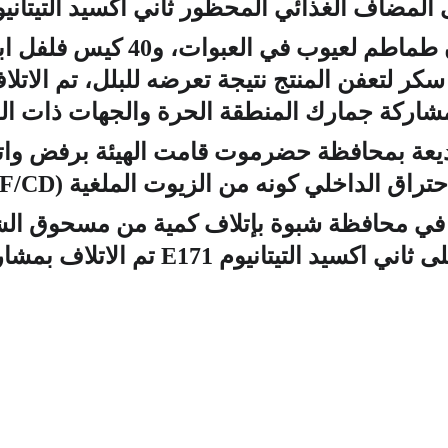
 المضاف الغذائي المحظور ثاني اكسيد التيتانيوم 171
  ورفض واتلاف 842 كرتون طماطم ل
للمنتج، و17 كيس سكر لتعفن المنتج نتيجة تعرضه للبلل، تم
شاركة جمارك المنطقة الحرة والجهات ذات الع
اق الداخلي كونه من الزيوت الملغية (API SF/CD).
ها في محافظة شبوة بإتلاف كمية من مسحوق ا
 E171 تم الاتلاف بمشاركة الجهات ذات العلاقة.