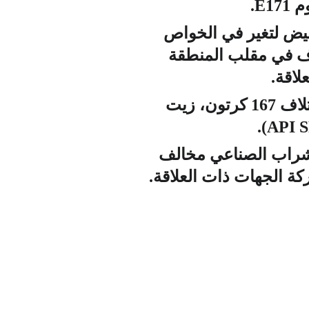
E.
عيوب في العبوات، و40 كيس فلفل ابيض لتغير في الخواص 
 الاتلاف في مقلب المنطقة 
لاقة.
وعبر مكتبها في مكتب الوديعة بمحافظة حضرموت قامت الهيئة برفض واتلاف 167 كرتون، زيت 
لشراب الصناعي مخالف 