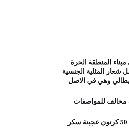
ميناء المنطقة الحرة 
ها يحمل شعار المثلية الجنسية 
ت منشأ ايطالي وهي في الاصل 
 كما انه مخالف للمواصفات 
ورفض ليزرات كونها تضر بشبكية العين وتؤدي الى الاصابة بالعمى، ورفض 50 كرتون عجينة سكر 