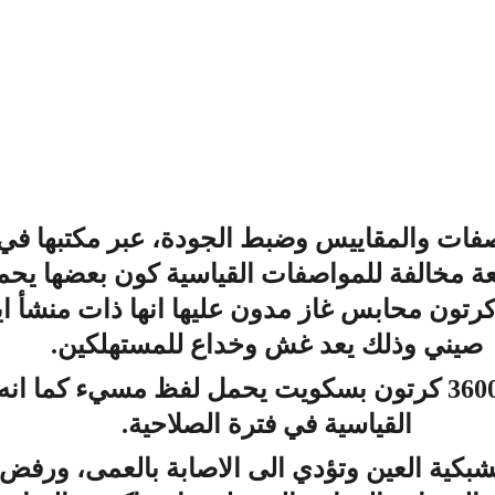
اصفات والمقاييس وضبط الجودة، عبر مكتبها في 
اصمة عدن برفض 500 قبعة مخالفة للمواصفات القياسية كون بعض
يحاءات طائفية، ورفض 5 كرتون محابس غاز مدون عليها انها ذا
صيني وذلك يعد غش وخداع للمستهلكين.
 كما قامت الهيئة برفض 3600 كرتون بسكويت يحمل لفظ مسيء
القياسية في فترة الصلاحية.